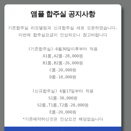
앰플 합주실 공지사항
기존합주실 리모델링과 신규합주실 새로 오픈하였습니다.

이번에 합주실요금이 인상되오니 참고바랍니다

(기존합주실)-6월30일이후부터 적용

A1룸,A2룸-28,000원

B1룸,B2룸-26,000원

C룸-20,000원

D룸-18,000원

(신규합주실) 6월17일부터 적용

S1룸-30,000원

S2룸,T1룸,T2룸-28,000원

E룸-20,000원

*기존예약하신것은 인상요건 해당없습니다
